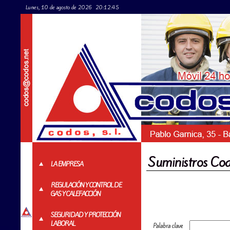
Lunes, 10 de agosto de 2026
20:12:45
Suministros Co
LA EMPRESA
REGULACIÓN Y CONTROL DE
GAS Y CALEFACCIÓN
SEGURIDAD Y PROTECCIÓN
LABORAL
Palabra clave