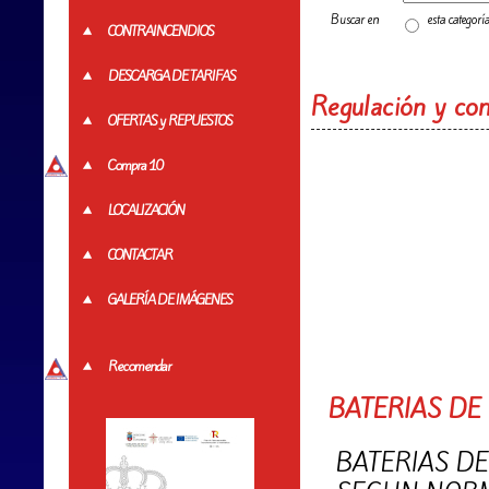
Buscar en
esta categorí
CONTRAINCENDIOS
DESCARGA DE TARIFAS
Regulación y con
OFERTAS y REPUESTOS
Compra 10
LOCALIZACIÓN
CONTACTAR
GALERÍA DE IMÁGENES
Recomendar
BATERIAS DE
BATERIAS D