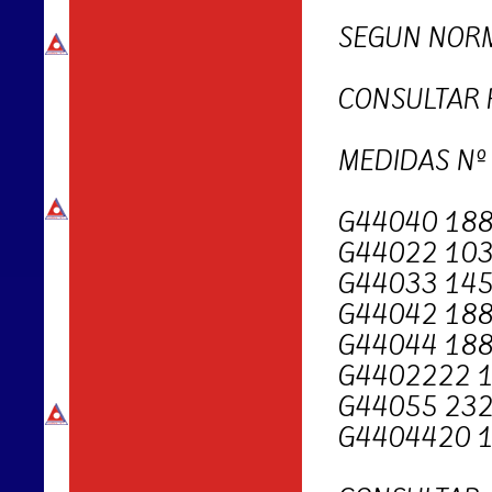
SEGUN NORM
CONSULTAR 
MEDIDAS Nº
G44040 188
G44022 103
G44033 145
G44042 188
G44044 188
G4402222 1
G44055 232
G4404420 1