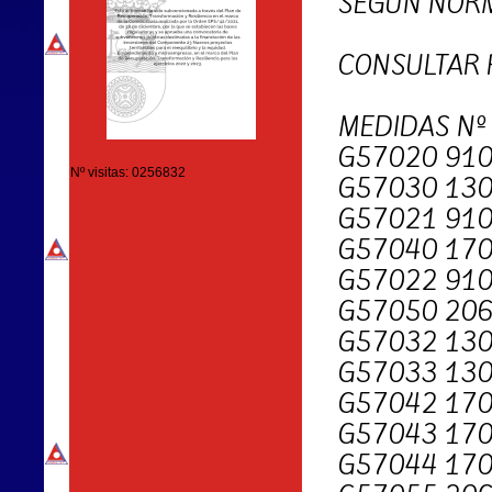
SEGUN NORM
CONSULTAR 
MEDIDAS Nº
G57020 910
Nº visitas: 0256832
G57030 130
G57021 910
G57040 170
G57022 910
G57050 206
G57032 130
G57033 130
G57042 170
G57043 170
G57044 170