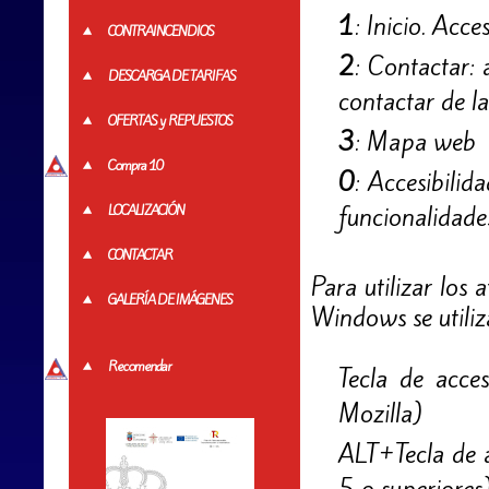
1
: Inicio. Acc
CONTRAINCENDIOS
2
: Contactar: 
DESCARGA DE TARIFAS
contactar de l
OFERTAS y REPUESTOS
3
: Mapa web
Compra 10
0
: Accesibilid
funcionalidade
LOCALIZACIÓN
CONTACTAR
Para utilizar los
GALERÍA DE IMÁGENES
Windows se utiliz
Recomendar
Tecla de acce
Mozilla)
ALT+Tecla de 
5 o superiores