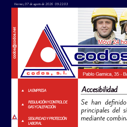
Viernes, 07 de agosto de 2026
09:22:03
Accesibilidad
LA EMPRESA
Se han definido
REGULACIÓN Y CONTROL DE
GAS Y CALEFACCIÓN
principales del 
mediante combina
SEGURIDAD Y PROTECCIÓN
LABORAL