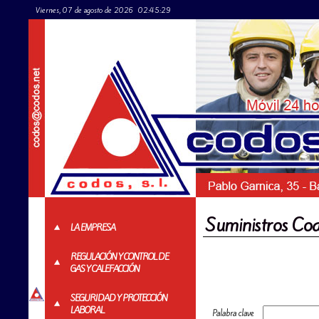
Viernes, 07 de agosto de 2026
02:45:29
Suministros Co
LA EMPRESA
REGULACIÓN Y CONTROL DE
GAS Y CALEFACCIÓN
SEGURIDAD Y PROTECCIÓN
LABORAL
Palabra clave