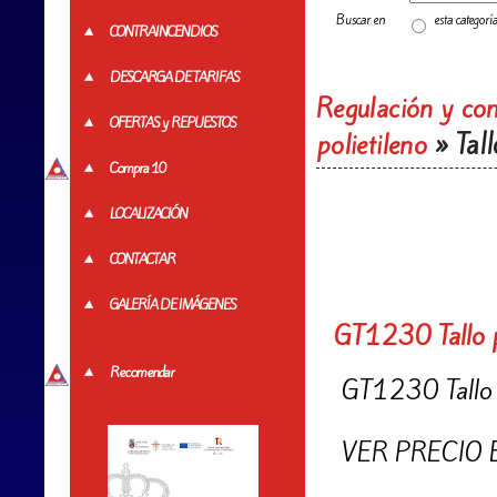
Buscar en
esta categorí
CONTRAINCENDIOS
DESCARGA DE TARIFAS
Regulación y con
OFERTAS y REPUESTOS
» Tall
polietileno
Compra 10
LOCALIZACIÓN
CONTACTAR
GALERÍA DE IMÁGENES
GT1230 Tallo p
Recomendar
GT1230 Tallo 
VER PRECIO 