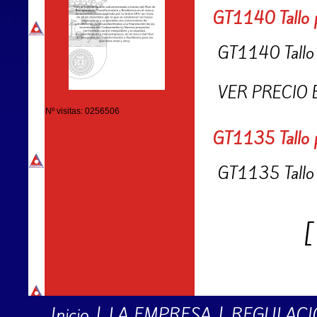
GT1140 Tallo p
GT1140 Tallo 
VER PRECIO 
Nº visitas: 0256506
GT1135 Tallo p
GT1135 Tallo 
Inicio
|
LA EMPRESA
|
REGULACI