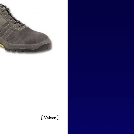
[
]
Volver