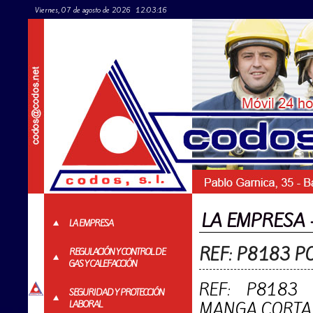
Viernes, 07 de agosto de 2026
12:03:17
LA EMPRESA - Pr
LA EMPRESA
REF: P8183 P
REGULACIÓN Y CONTROL DE
GAS Y CALEFACCIÓN
REF: P8183 
SEGURIDAD Y PROTECCIÓN
LABORAL
MANGA CORTA