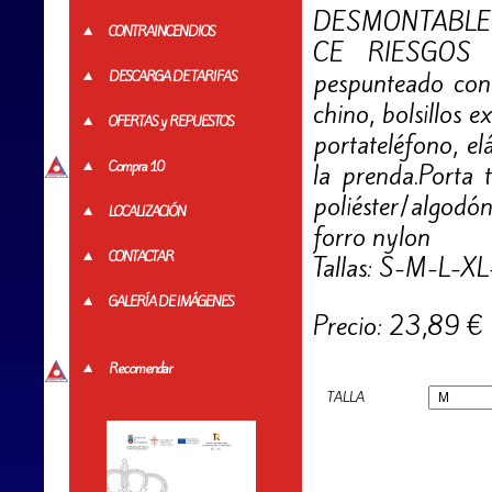
DESMONTABLE
CONTRAINCENDIOS
CE RIESGOS M
pespunteado con
DESCARGA DE TARIFAS
chino, bolsillos e
OFERTAS y REPUESTOS
portateléfono, el
Compra 10
la prenda.Porta ta
poliéster/algod
LOCALIZACIÓN
forro nylon
CONTACTAR
Tallas: S-M-L-XL
GALERÍA DE IMÁGENES
Precio: 23,89 €
Recomendar
TALLA