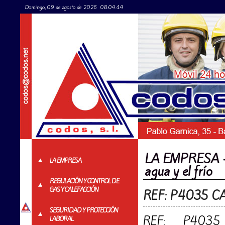
Domingo, 09 de agosto de 2026
08:04:14
LA EMPRESA - P
LA EMPRESA
agua y el frío
REGULACIÓN Y CONTROL DE
GAS Y CALEFACCIÓN
REF: P4035 
SEGURIDAD Y PROTECCIÓN
REF: P403
LABORAL