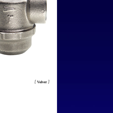
[
]
Volver