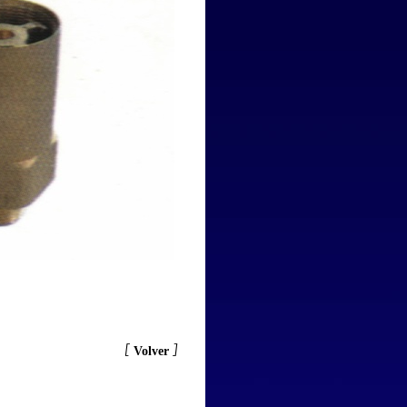
[
]
Volver