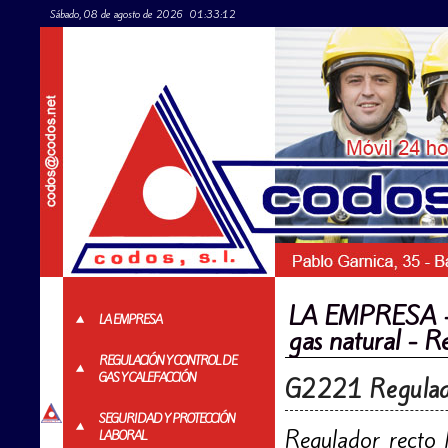
Sábado, 08 de agosto de 2026
01:33:12
LA EMPRESA - R
LA EMPRESA
gas natural - R
REGULACIÓN Y CONTROL DE
GAS Y CALEFACCIÓN
G2221 Regulad
SEGURIDAD Y PROTECCIÓN
Regulador rect
LABORAL