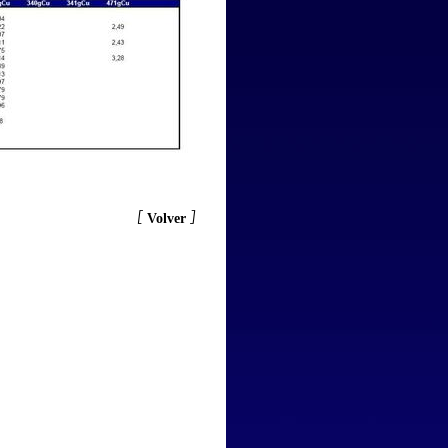
[
]
Volver